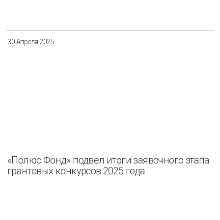
Разнообразие
Управление отходами
Регион
30 Апреля 2025
Иркутск
Красноярск
Магадан
Саха (Якутия)
Применить
Сбросить
«Полюс Фонд» подвел итоги заявочного этапа
грантовых конкурсов 2025 года