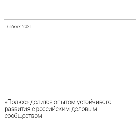
Разнообразие
Управление отходами
Регион
16 Июля 2021
Иркутск
Красноярск
Магадан
Саха (Якутия)
Применить
Сбросить
«Полюс» делится опытом устойчивого
развития с российским деловым
сообществом