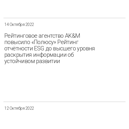
Разнообразие
Управление отходами
Регион
14 Октября 2022
Иркутск
Красноярск
Магадан
Рейтинговое агентство AK&M
повысило «Полюсу» Рейтинг
Саха (Якутия)
отчётности ESG до высшего уровня
раскрытия информации об
устойчивом развитии
Применить
Сбросить
12 Октября 2022