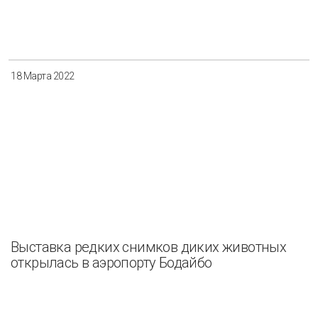
Разнообразие
Управление отходами
Регион
18 Марта 2022
Иркутск
Красноярск
Магадан
Саха (Якутия)
Применить
Сбросить
Выставка редких снимков диких животных
открылась в аэропорту Бодайбо