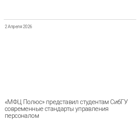
Разнообразие
Управление отходами
Регион
2 Апреля 2026
Иркутск
Красноярск
Магадан
Саха (Якутия)
Применить
Сбросить
«МФЦ Полюс» представил студентам СибГУ
современные стандарты управления
персоналом