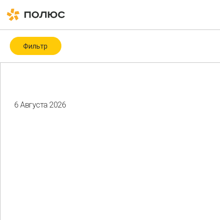
Фильтр
Категория
Covid-19
ESG
ESG-рейтинги и -индексы
ICMM
6 Августа 2026
Биоразнообразие
Благотворительность
Водные ресурсы
Восстановление нарушенных земель
Гендерное разнообразие
Здоровье и безопасность
Изменение климата
Корпоративное управление
Мероприятия
Местные сообщества