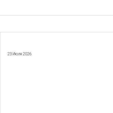
23 Июля 2026
Your e-mail
Consent to the processing of
personal data
Отправить