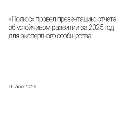
Охрана труда и промышленная безопасность
Подрядчики
«Полюс» провел презентацию отчета
об устойчивом развитии за 2025 год
Права человека
Работники
Разнообразие
для экспертного сообщества
Управление отходами
Регион
Иркутск
Красноярск
Магадан
Саха (Якутия)
10 Июля 2026