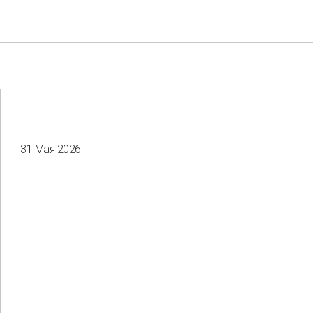
31 Мая 2026
Your e-mail
Consent to the processing of
personal data
Отправить