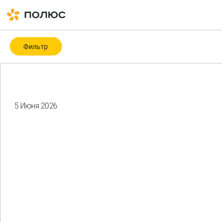
Фильтр
Категория
Covid-19
ESG
ESG-рейтинги и -индексы
ICMM
5 Июня 2026
Биоразнообразие
Благотворительность
Водные ресурсы
Восстановление нарушенных земель
Гендерное разнообразие
Здоровье и безопасность
Изменение климата
Корпоративное управление
Мероприятия
Местные сообщества