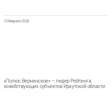
Разнообразие
Управление отходами
Регион
10 Февраля 2026
Иркутск
Красноярск
Магадан
Саха (Якутия)
Применить
Сбросить
«Полюс Вернинское» – лидер Рейтинга
хозяйствующих субъектов Иркутской области