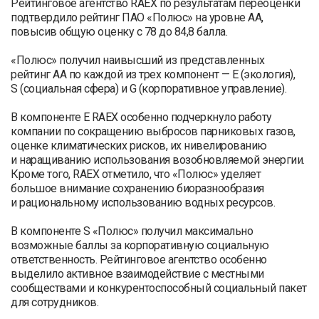
Рейтинговое агентство RAEX по результатам переоценки
подтвердило рейтинг ПАО «Полюс» на уровне АА,
повысив общую оценку с 78 до 84,8 балла.
«Полюс» получил наивысший из представленных
рейтинг АА по каждой из трех компонент — E (экология),
S (социальная сфера) и G (корпоративное управление).
В компоненте E RAEX особенно подчеркнуло работу
компании по сокращению выбросов парниковых газов,
оценке климатических рисков, их нивелированию
и наращиванию использования возобновляемой энергии.
Кроме того, RAEX отметило, что «Полюс» уделяет
большое внимание сохранению биоразнообразия
и рациональному использованию водных ресурсов.
В компоненте S «Полюс» получил максимально
возможные баллы за корпоративную социальную
ответственность. Рейтинговое агентство особенно
выделило активное взаимодействие с местными
сообществами и конкурентоспособный социальный пакет
для сотрудников.