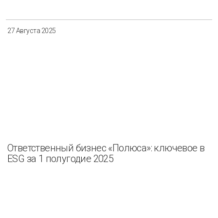
Разнообразие
Управление отходами
27 Августа 2025
Регион
Иркутск
Красноярск
Магадан
Саха (Якутия)
Ответственный бизнес «Полюса»: ключевое в
Применить
Сбросить
ESG за 1 полугодие 2025