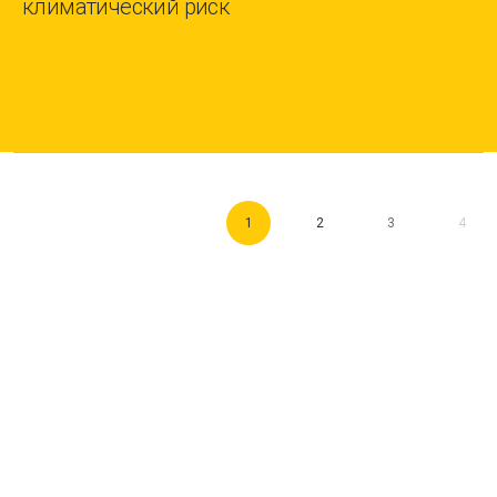
климатический риск
1
2
3
4