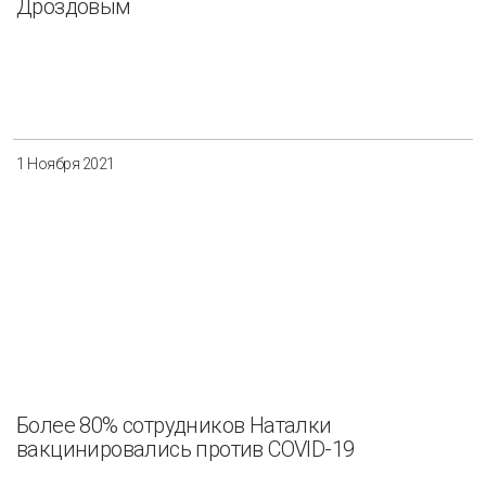
Дроздовым
Разнообразие
Управление отходами
Регион
Иркутск
Красноярск
Магадан
1 Ноября 2021
Саха (Якутия)
Применить
Сбросить
Более 80% сотрудников Наталки
вакцинировались против COVID-19