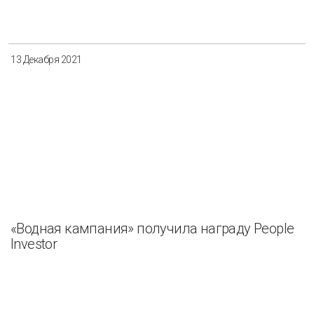
Разнообразие
Управление отходами
Регион
13 Декабря 2021
Иркутск
Красноярск
Магадан
Саха (Якутия)
Применить
Сбросить
«Водная кампания» получила награду People
Investor