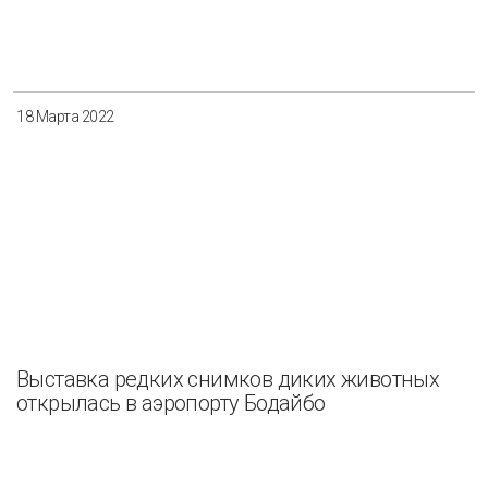
Разнообразие
Управление отходами
Регион
18 Марта 2022
Иркутск
Красноярск
Магадан
Саха (Якутия)
Применить
Сбросить
Выставка редких снимков диких животных
открылась в аэропорту Бодайбо