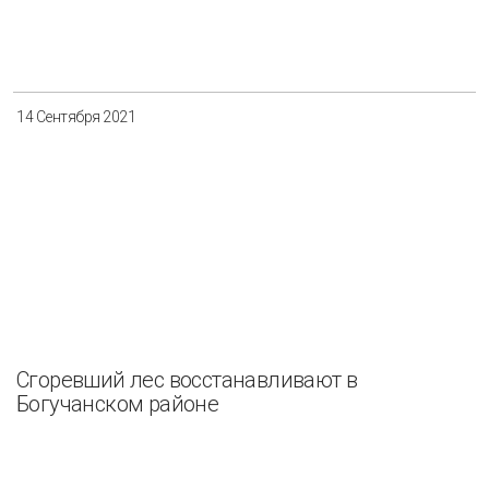
Разнообразие
Управление отходами
Регион
14 Сентября 2021
Иркутск
Красноярск
Магадан
Саха (Якутия)
Применить
Сбросить
Сгоревший лес восстанавливают в
Богучанском районе