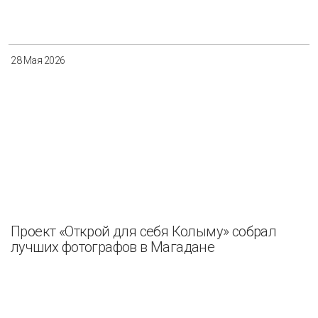
Разнообразие
Управление отходами
Регион
28 Мая 2026
Иркутск
Красноярск
Магадан
Саха (Якутия)
Применить
Сбросить
Проект «Открой для себя Колыму» собрал
лучших фотографов в Магадане