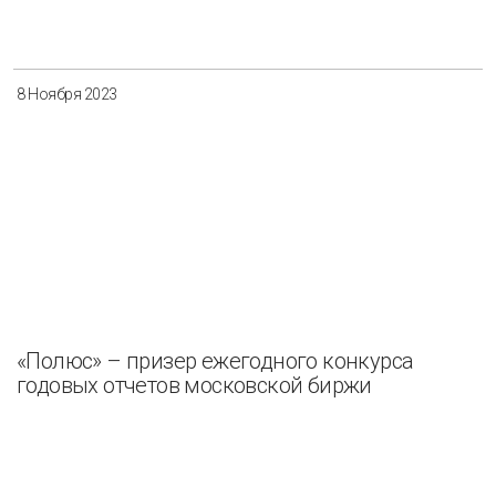
Разнообразие
Управление отходами
Регион
8 Ноября 2023
Иркутск
Красноярск
Магадан
Саха (Якутия)
Применить
Сбросить
«Полюс» – призер ежегодного конкурса
годовых отчетов московской биржи