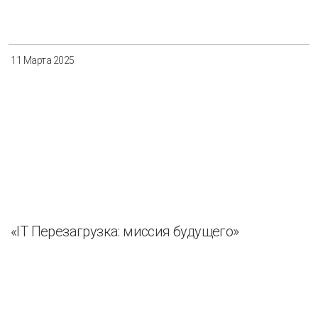
Разнообразие
Управление отходами
Регион
11 Марта 2025
Иркутск
Красноярск
Магадан
Саха (Якутия)
Применить
Сбросить
«IT Перезагрузка: миссия будущего»