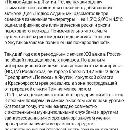
«Полюс Алдан» в Якутии. Позже начали оценку
климатических рисков для остальных добывающих
активов. Для «Полюс Алдан» мы рассмотрели три
сценария изменения температуры — на 1,5°C; 2,0°C и 4,5°C;
оценили физические климатические риски и риски
переходного периода. Примечательно, что самым
существенным риском для предприятия «Полюса»
в Якутии оказалась повышенная пожароопасность.
Текущий год стал рекордным с начала XXI века в России
по общей площади лесных пожаров. По данным
информационной системы дистанционного мониторинга
(ИСДМ) Рослесхоза, выгорело более в 18,2 млн га леса.
Предприятия «Полюса» в Якутии, Иркутской области
и Красноярском крае оказались в зоне, пострадавшей
от природной стихии. Тем не менее, летом
2021 г. мы оценивали готовность предприятий «Полюса»
к лесным пожарам на самом высоком «зеленом» уровне
благодаря тому, что мы ежегодно совместно
с экстренными муниципальными службами и другими
заинтересованными сторонами организуем учения,
проверяем наличие и исправность средств
пожаротушения, работоспособность локальных систем