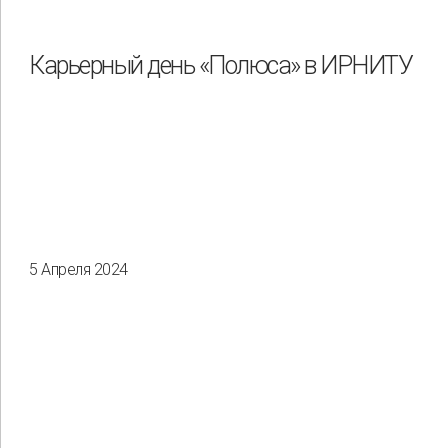
Охрана труда и промышленная безопасность
Подрядчики
Карьерный день «Полюса» в ИРНИТУ
Права человека
Работники
Разнообразие
Управление отходами
Регион
Иркутск
Красноярск
Магадан
Саха (Якутия)
5 Апреля 2024