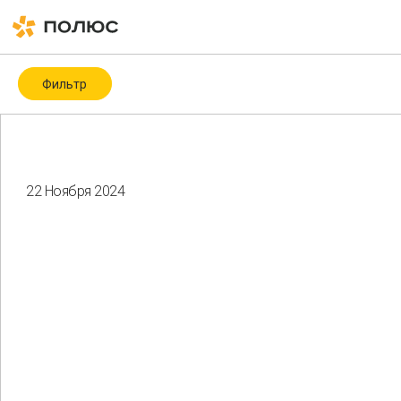
Фильтр
Категория
Covid-19
ESG
ESG-рейтинги и -индексы
ICMM
22 Ноября 2024
Биоразнообразие
Благотворительность
Водные ресурсы
Восстановление нарушенных земель
Гендерное разнообразие
Здоровье и безопасность
Изменение климата
Корпоративное управление
Мероприятия
Местные сообщества