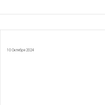
10 Октября 2024
Your e-mail
Consent to the processing of
personal data
Отправить