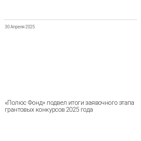
Разнообразие
Управление отходами
Регион
30 Апреля 2025
Иркутск
Красноярск
Магадан
Саха (Якутия)
Применить
Сбросить
«Полюс Фонд» подвел итоги заявочного этапа
грантовых конкурсов 2025 года