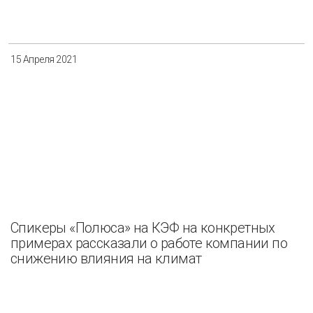
Разнообразие
Управление отходами
Регион
15 Апреля 2021
Иркутск
Красноярск
Магадан
Саха (Якутия)
Применить
Сбросить
Спикеры «Полюса» на КЭФ на конкретных
примерах рассказали о работе компании по
снижению влияния на климат