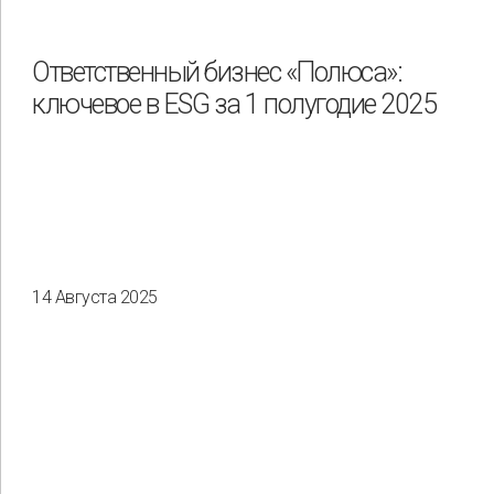
Охрана труда и промышленная безопасность
Подрядчики
Ответственный бизнес «Полюса»:
ключевое в ESG за 1 полугодие 2025
Права человека
Работники
Разнообразие
Управление отходами
Регион
Иркутск
Красноярск
Магадан
Саха (Якутия)
14 Августа 2025