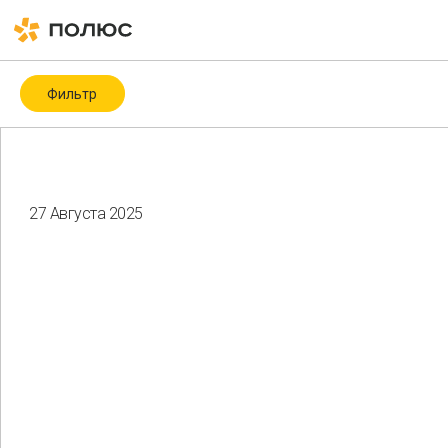
Фильтр
Категория
Covid-19
ESG
ESG-рейтинги и -индексы
ICMM
27 Августа 2025
Биоразнообразие
Благотворительность
Водные ресурсы
Восстановление нарушенных земель
Гендерное разнообразие
Здоровье и безопасность
Изменение климата
Корпоративное управление
Мероприятия
Местные сообщества