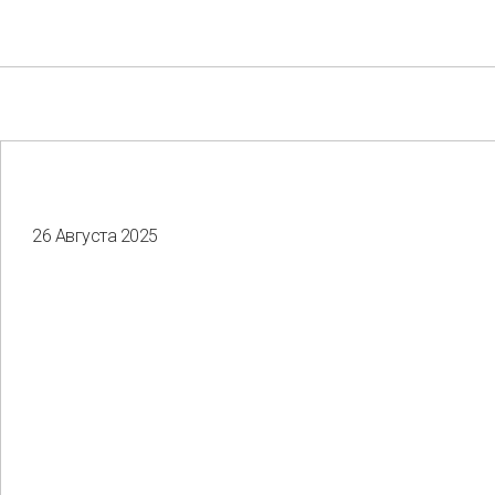
26 Августа 2025
Your e-mail
Consent to the processing of
personal data
Отправить