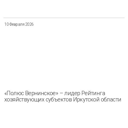
Разнообразие
Управление отходами
Регион
10 Февраля 2026
Иркутск
Красноярск
Магадан
Саха (Якутия)
Применить
Сбросить
«Полюс Вернинское» – лидер Рейтинга
хозяйствующих субъектов Иркутской области