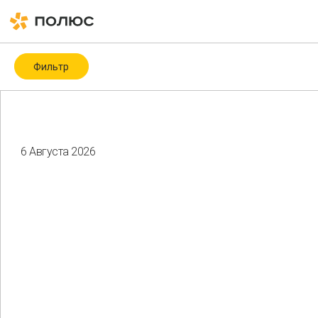
Фильтр
Категория
Covid-19
ESG
ESG-рейтинги и -индексы
ICMM
6 Августа 2026
Биоразнообразие
Благотворительность
Водные ресурсы
Восстановление нарушенных земель
Гендерное разнообразие
Здоровье и безопасность
Изменение климата
Корпоративное управление
Мероприятия
Местные сообщества