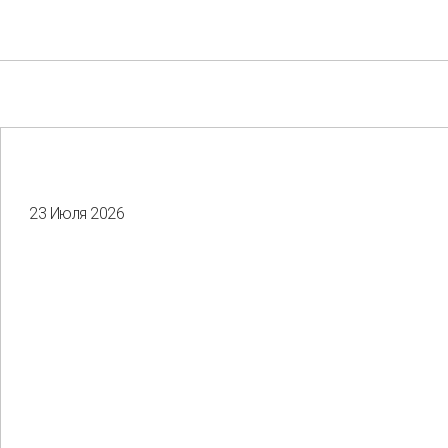
23 Июля 2026
Your e-mail
Consent to the processing of
personal data
Отправить