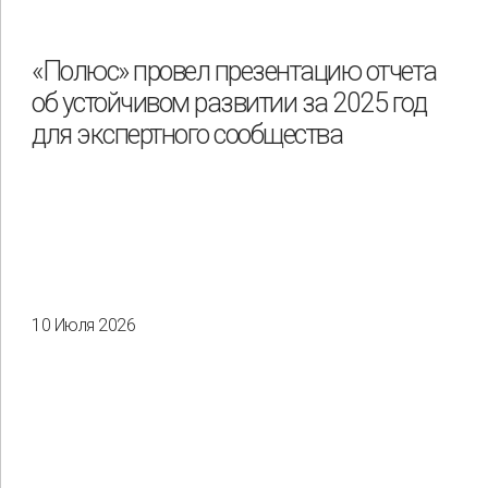
Охрана труда и промышленная безопасность
Подрядчики
«Полюс» провел презентацию отчета
об устойчивом развитии за 2025 год
Права человека
Работники
Разнообразие
для экспертного сообщества
Управление отходами
Регион
Иркутск
Красноярск
Магадан
Саха (Якутия)
10 Июля 2026