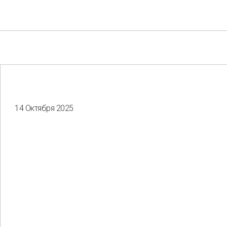
14 Октября 2025
Your e-mail
Consent to the processing of
personal data
Отправить