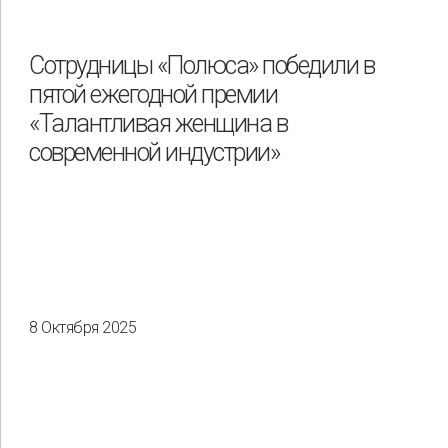
Охрана труда и промышленная безопасность
Подрядчики
Сотрудницы «Полюса» победили в
пятой ежегодной премии
Права человека
Работники
Разнообразие
«Талантливая женщина в
современной индустрии»
Управление отходами
Регион
Иркутск
Красноярск
Магадан
Саха (Якутия)
8 Октября 2025