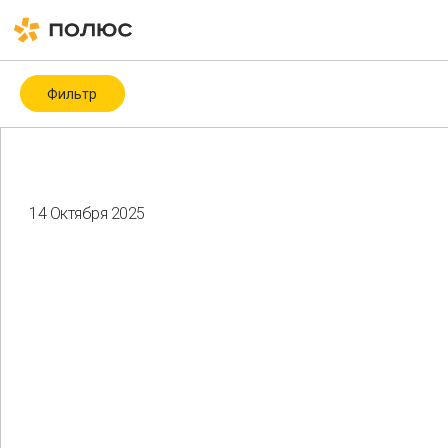
Фильтр
Категория
Covid-19
ESG
ESG-рейтинги и -индексы
ICMM
14 Октября 2025
Биоразнообразие
Благотворительность
Водные ресурсы
Восстановление нарушенных земель
Гендерное разнообразие
Здоровье и безопасность
Изменение климата
Корпоративное управление
Мероприятия
Местные сообщества