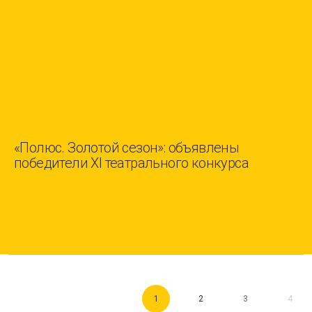
«Полюс. Золотой сезон»: объявлены
победители XI театрального конкурса
1
2
3
4