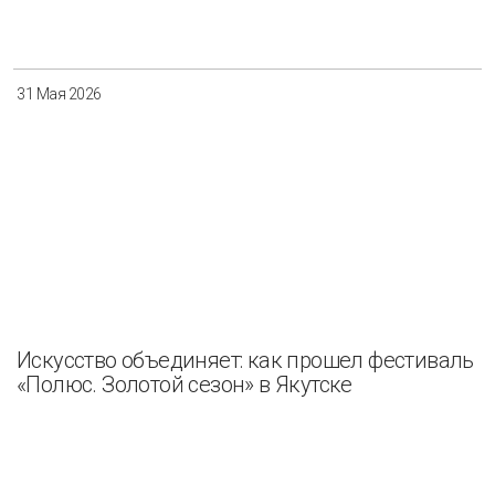
Разнообразие
Управление отходами
Регион
31 Мая 2026
Иркутск
Красноярск
Магадан
Саха (Якутия)
Применить
Сбросить
Искусство объединяет: как прошел фестиваль
«Полюс. Золотой сезон» в Якутске