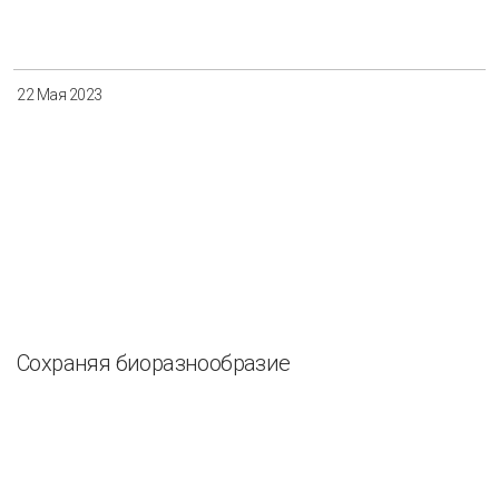
Разнообразие
Управление отходами
Регион
22 Мая 2023
Иркутск
Красноярск
Магадан
Саха (Якутия)
Применить
Сбросить
Сохраняя биоразнообразие