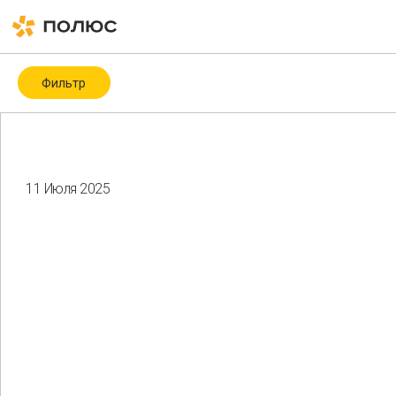
Фильтр
Категория
Covid-19
ESG
ESG-рейтинги и -индексы
ICMM
11 Июля 2025
Биоразнообразие
Благотворительность
Водные ресурсы
Восстановление нарушенных земель
Гендерное разнообразие
Здоровье и безопасность
Изменение климата
Корпоративное управление
Мероприятия
Местные сообщества