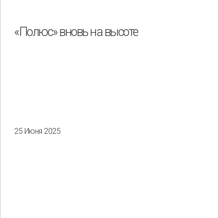
Охрана труда и промышленная безопасность
Подрядчики
«Полюс» вновь на высоте
Права человека
Работники
Разнообразие
Управление отходами
Регион
Иркутск
Красноярск
Магадан
Саха (Якутия)
25 Июня 2025