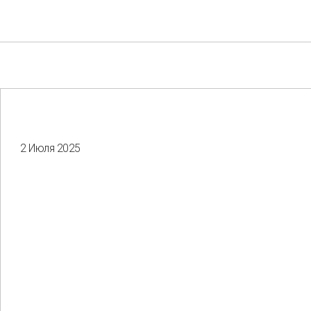
2 Июля 2025
Your e-mail
Consent to the processing of
personal data
Отправить