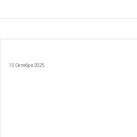
10 Октября 2025
Your e-mail
Consent to the processing of
personal data
Отправить