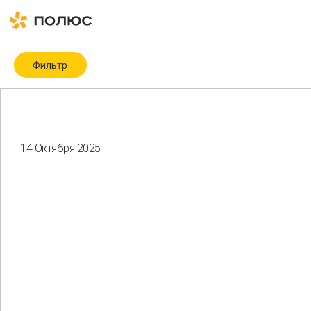
Фильтр
Категория
Covid-19
ESG
ESG-рейтинги и -индексы
ICMM
14 Октября 2025
Биоразнообразие
Благотворительность
Водные ресурсы
Восстановление нарушенных земель
Гендерное разнообразие
Здоровье и безопасность
Изменение климата
Корпоративное управление
Мероприятия
Местные сообщества