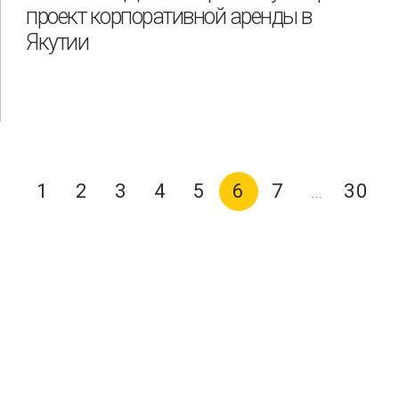
проект корпоративной аренды в
Якутии
1
2
3
4
5
6
7
30