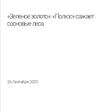
Охрана труда и промышленная безопасность
Подрядчики
«Зеленое золото»: «Полюс» сажает
сосновые леса
Права человека
Работники
Разнообразие
Управление отходами
Регион
Иркутск
Красноярск
Магадан
Саха (Якутия)
26 Сентября 2025