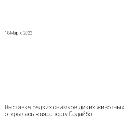
Разнообразие
Управление отходами
Регион
18 Марта 2022
Иркутск
Красноярск
Магадан
Саха (Якутия)
Применить
Сбросить
Выставка редких снимков диких животных
открылась в аэропорту Бодайбо