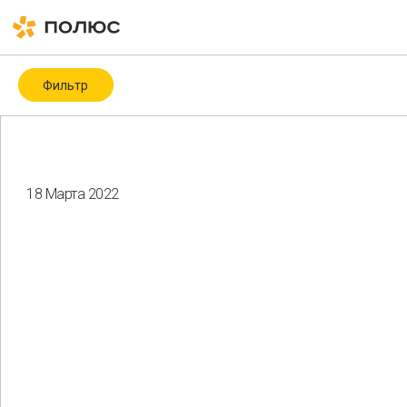
Фильтр
Категория
Covid-19
ESG
ESG-рейтинги и -индексы
ICMM
18 Марта 2022
Биоразнообразие
Благотворительность
Водные ресурсы
Восстановление нарушенных земель
Гендерное разнообразие
Здоровье и безопасность
Изменение климата
Корпоративное управление
Мероприятия
Местные сообщества