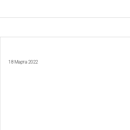
18 Марта 2022
Your e-mail
Consent to the processing of
personal data
Отправить