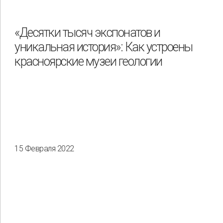
Охрана труда и промышленная безопасность
Подрядчики
«Десятки тысяч экспонатов и
уникальная история»: Как устроены
Права человека
Работники
Разнообразие
красноярские музеи геологии
Управление отходами
Регион
Иркутск
Красноярск
Магадан
Саха (Якутия)
15 Февраля 2022