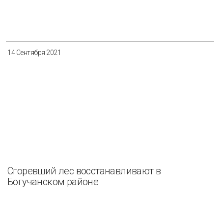
Разнообразие
Управление отходами
Регион
14 Сентября 2021
Иркутск
Красноярск
Магадан
Саха (Якутия)
Применить
Сбросить
Сгоревший лес восстанавливают в
Богучанском районе