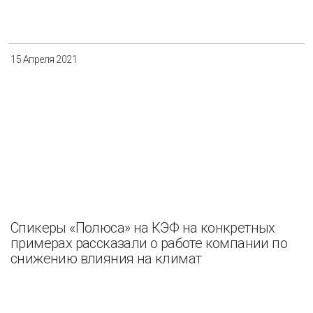
Разнообразие
Управление отходами
Регион
15 Апреля 2021
Иркутск
Красноярск
Магадан
Саха (Якутия)
Применить
Сбросить
Спикеры «Полюса» на КЭФ на конкретных
примерах рассказали о работе компании по
снижению влияния на климат