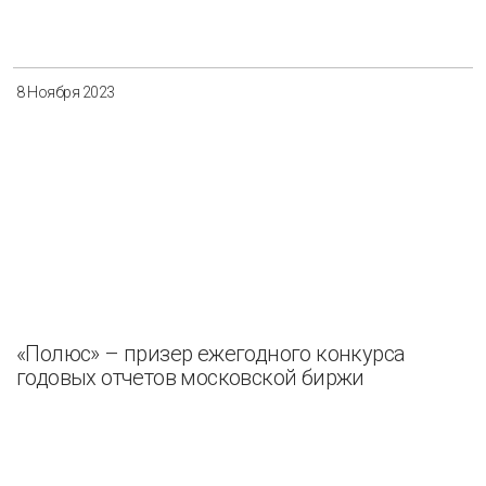
Разнообразие
Управление отходами
Регион
8 Ноября 2023
Иркутск
Красноярск
Магадан
Саха (Якутия)
Применить
Сбросить
«Полюс» – призер ежегодного конкурса
годовых отчетов московской биржи