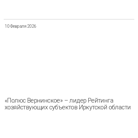
Разнообразие
Управление отходами
Регион
10 Февраля 2026
Иркутск
Красноярск
Магадан
Саха (Якутия)
Применить
Сбросить
«Полюс Вернинское» – лидер Рейтинга
хозяйствующих субъектов Иркутской области