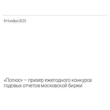
Разнообразие
Управление отходами
Регион
8 Ноября 2023
Иркутск
Красноярск
Магадан
Саха (Якутия)
Применить
Сбросить
«Полюс» – призер ежегодного конкурса
годовых отчетов московской биржи