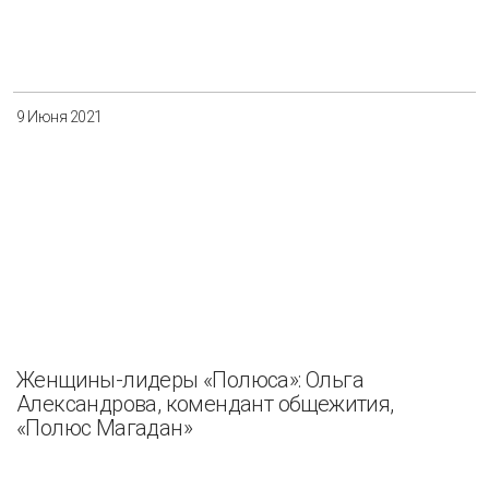
Разнообразие
Управление отходами
Регион
9 Июня 2021
Иркутск
Красноярск
Магадан
Саха (Якутия)
Применить
Сбросить
Женщины-лидеры «Полюса»: Ольга
Александрова, комендант общежития,
«Полюс Магадан»