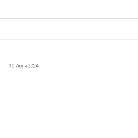
10 Июня 2024
Your e-mail
Consent to the processing of
personal data
Отправить