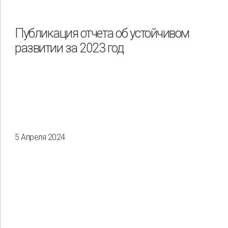
Охрана труда и промышленная безопасность
Подрядчики
Публикация отчета об устойчивом
развитии за 2023 год
Права человека
Работники
Разнообразие
Управление отходами
Регион
Иркутск
Красноярск
Магадан
Саха (Якутия)
5 Апреля 2024