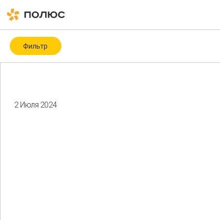
Фильтр
Категория
Covid-19
ESG
ESG-рейтинги и -индексы
ICMM
2 Июля 2024
Биоразнообразие
Благотворительность
Водные ресурсы
Восстановление нарушенных земель
Гендерное разнообразие
Здоровье и безопасность
Изменение климата
Корпоративное управление
Мероприятия
Местные сообщества