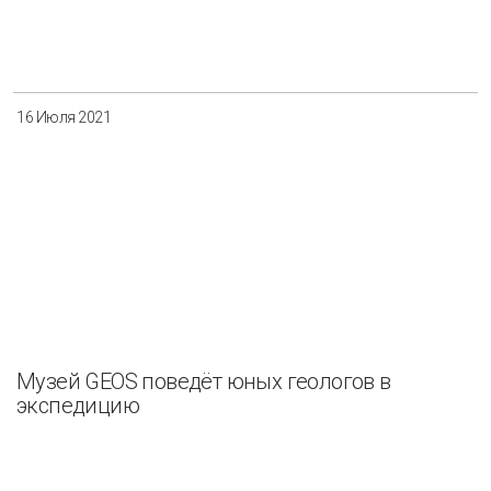
Разнообразие
Управление отходами
Регион
16 Июля 2021
Иркутск
Красноярск
Магадан
Саха (Якутия)
Применить
Сбросить
Музей GEOS поведёт юных геологов в
экспедицию