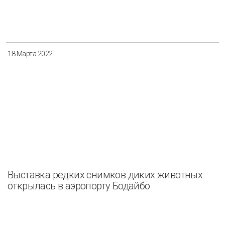
Разнообразие
Управление отходами
Регион
18 Марта 2022
Иркутск
Красноярск
Магадан
Саха (Якутия)
Применить
Сбросить
Выставка редких снимков диких животных
открылась в аэропорту Бодайбо