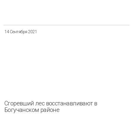
Разнообразие
Управление отходами
Регион
14 Сентября 2021
Иркутск
Красноярск
Магадан
Саха (Якутия)
Применить
Сбросить
Сгоревший лес восстанавливают в
Богучанском районе