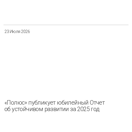
Разнообразие
Управление отходами
Регион
23 Июля 2026
Иркутск
Красноярск
Магадан
Саха (Якутия)
Применить
Сбросить
«Полюс» публикует юбилейный Отчет
об устойчивом развитии за 2025 год