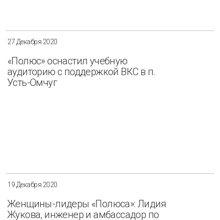
Разнообразие
Управление отходами
Регион
27 Декабря 2020
Иркутск
Красноярск
Магадан
«Полюс» оснастил учебную
аудиторию с поддержкой ВКС в п.
Саха (Якутия)
Усть-Омчуг
Применить
Сбросить
19 Декабря 2020
Женщины-лидеры «Полюса»: Лидия
Жукова, инженер и амбассадор по