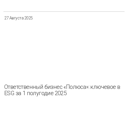
Разнообразие
Управление отходами
27 Августа 2025
Регион
Иркутск
Красноярск
Магадан
Саха (Якутия)
Ответственный бизнес «Полюса»: ключевое в
Применить
Сбросить
ESG за 1 полугодие 2025