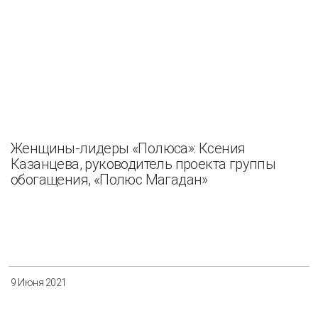
Разнообразие
Управление отходами
Регион
Иркутск
Красноярск
Магадан
Саха (Якутия)
Женщины-лидеры «Полюса»: Ксения
Казанцева, руководитель проекта группы
обогащения, «Полюс Магадан»
Применить
Сбросить
9 Июня 2021