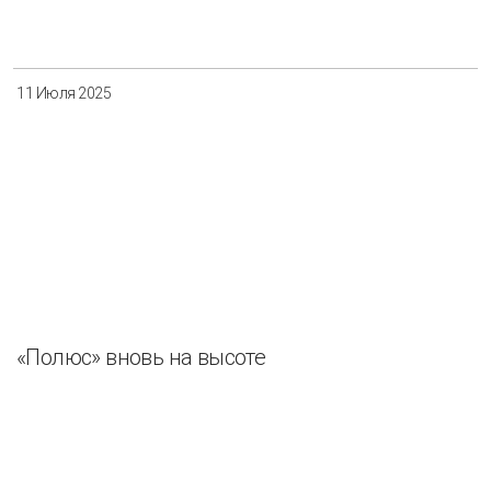
Разнообразие
Управление отходами
Регион
11 Июля 2025
Иркутск
Красноярск
Магадан
Саха (Якутия)
Применить
Сбросить
«Полюс» вновь на высоте