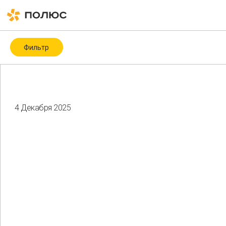
Фильтр
Категория
Covid-19
ESG
ESG-рейтинги и -индексы
ICMM
4 Декабря 2025
Биоразнообразие
Благотворительность
Водные ресурсы
Восстановление нарушенных земель
Гендерное разнообразие
Здоровье и безопасность
Изменение климата
Корпоративное управление
Мероприятия
Местные сообщества