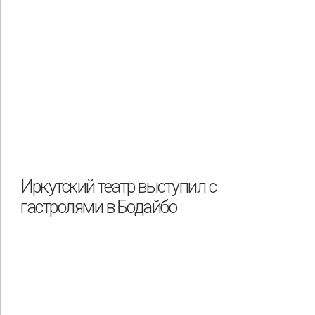
Иркутский театр выступил с
гастролями в Бодайбо