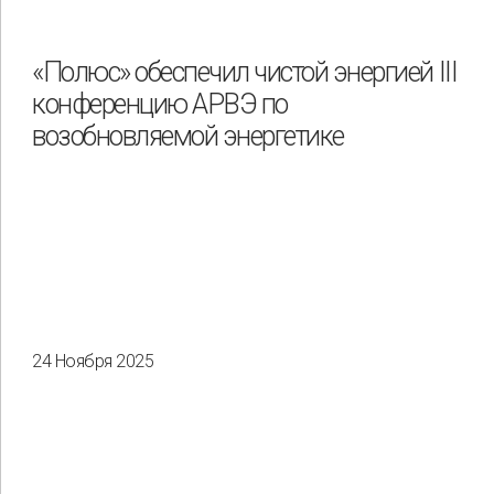
Охрана труда и промышленная безопасность
Подрядчики
«Полюс» обеспечил чистой энергией III
конференцию АРВЭ по
Права человека
Работники
Разнообразие
возобновляемой энергетике
Управление отходами
Регион
Иркутск
Красноярск
Магадан
Саха (Якутия)
24 Ноября 2025