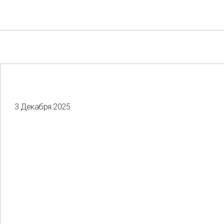
3 Декабря 2025
Your e-mail
Consent to the processing of
personal data
Отправить