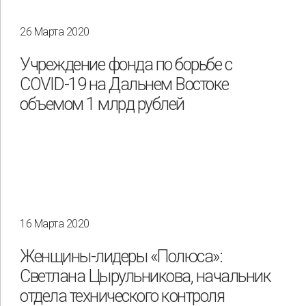
26 Марта 2020
Охрана труда и промышленная безопасность
Подрядчики
Учреждение фонда по борьбе с
Права человека
Работники
Разнообразие
COVID-19 на Дальнем Востоке
объемом 1 млрд рублей
Управление отходами
Регион
Иркутск
Красноярск
Магадан
Саха (Якутия)
16 Марта 2020
Женщины-лидеры «Полюса»:
Светлана Цырульникова, начальник
отдела технического контроля