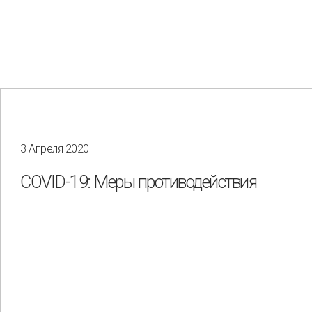
3 Апреля 2020
Your e-mail
COVID-19: Меры противодействия
Consent to the processing of
personal data
Отправить