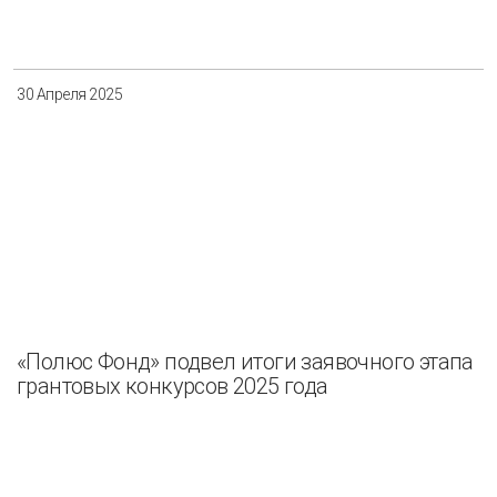
Разнообразие
Управление отходами
Регион
30 Апреля 2025
Иркутск
Красноярск
Магадан
Саха (Якутия)
Применить
Сбросить
«Полюс Фонд» подвел итоги заявочного этапа
грантовых конкурсов 2025 года