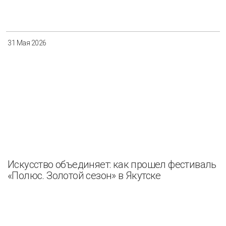
Разнообразие
Управление отходами
Регион
31 Мая 2026
Иркутск
Красноярск
Магадан
Саха (Якутия)
Применить
Сбросить
Искусство объединяет: как прошел фестиваль
«Полюс. Золотой сезон» в Якутске