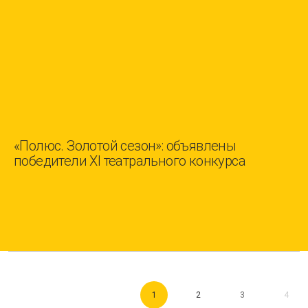
«Полюс. Золотой сезон»: объявлены
победители XI театрального конкурса
1
2
3
4